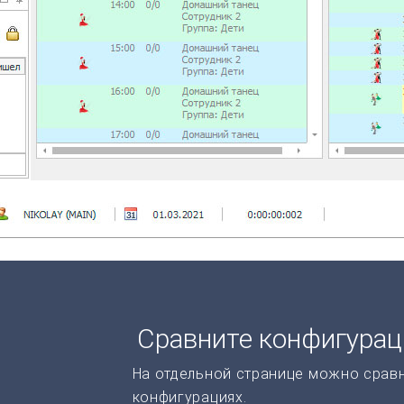
Сравните конфигура
На отдельной странице можно срав
конфигурациях.