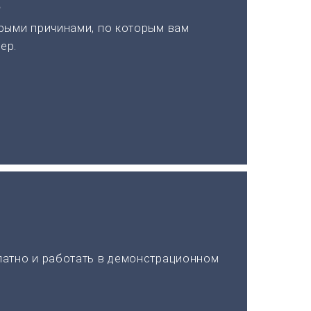
а
рыми причинами, по которым вам
ер.
латно и работать в демонстрационном