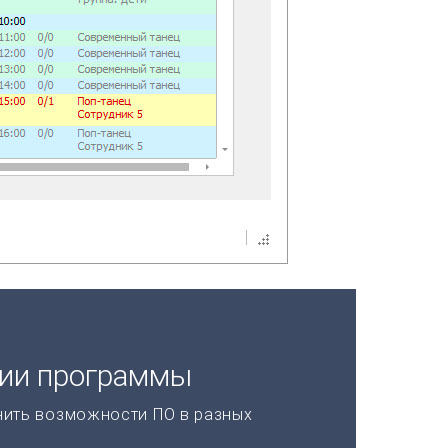
ции программы
нить возможности ПО в разных