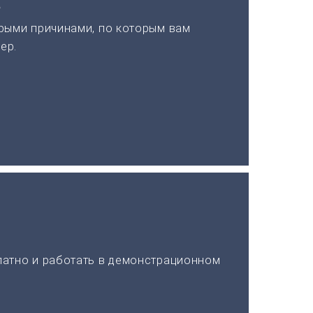
а
рыми причинами, по которым вам
ер.
латно и работать в демонстрационном