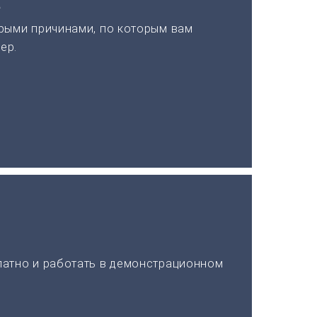
а
рыми причинами, по которым вам
ер.
латно и работать в демонстрационном