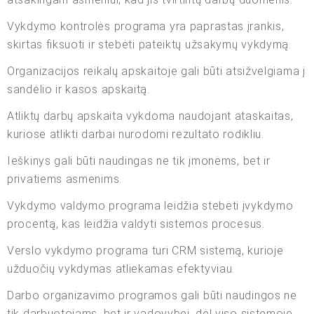
Vykdymo kontrolės programa yra paprastas įrankis,
skirtas fiksuoti ir stebėti pateiktų užsakymų vykdymą.
Organizacijos reikalų apskaitoje gali būti atsižvelgiama į
sandėlio ir kasos apskaitą.
Atliktų darbų apskaita vykdoma naudojant ataskaitas,
kuriose atlikti darbai nurodomi rezultato rodikliu.
Ieškinys gali būti naudingas ne tik įmonėms, bet ir
privatiems asmenims.
Vykdymo valdymo programa leidžia stebėti įvykdymo
procentą, kas leidžia valdyti sistemos procesus.
Verslo vykdymo programa turi CRM sistemą, kurioje
užduočių vykdymas atliekamas efektyviau.
Darbo organizavimo programos gali būti naudingos ne
tik darbuotojams, bet ir vadovybei, dėl viso sistemoje