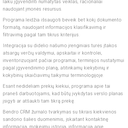
laiku įgyvendinti numatytas veiklas, racionaliai
naudojant įmonės resursus.
Programa leidžia išsaugoti beveik bet kokį dokumento
formatą, naudojant informacijos klasifikavimą ir
filtravimą pagal tam tikrus kriterijus.
Integracija su didelio našumo įrenginiais turės įtakos
atsargų verčių valdymui, apskaitai ir kontrolei,
inventorizuojant pačiai programai, terminijos nustatymui
pagal įgyvendinimo planą, atitinkamų kiekybinių ir
kokybinių skaičiavimų taikymui terminologijoje.
Esant nedideliam prekių kiekiui, programa apie tai
praneš darbuotojams, kad būtų įvykdytas verslo planas
įsigyti ar atšaukti tam tikrą prekę.
Bendro CRM žurnalo tvarkymas su tikrais kiekvienos
sandorio šalies duomenimis, įskaitant kontaktinę
informaciją, mokėjimų istoriją, informaciją apie