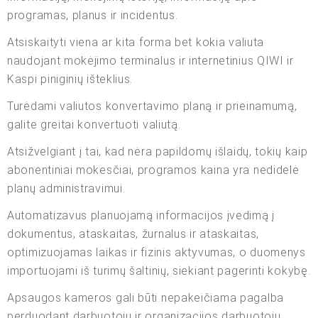
programas, planus ir incidentus.
Atsiskaityti viena ar kita forma bet kokia valiuta
naudojant mokėjimo terminalus ir internetinius QIWI ir
Kaspi piniginių išteklius.
Turėdami valiutos konvertavimo planą ir prieinamumą,
galite greitai konvertuoti valiutą.
Atsižvelgiant į tai, kad nėra papildomų išlaidų, tokių kaip
abonentiniai mokesčiai, programos kaina yra nedidelė
planų administravimui.
Automatizavus planuojamą informacijos įvedimą į
dokumentus, ataskaitas, žurnalus ir ataskaitas,
optimizuojamas laikas ir fizinis aktyvumas, o duomenys
importuojami iš turimų šaltinių, siekiant pagerinti kokybę.
Apsaugos kameros gali būti nepakeičiama pagalba
perduodant darbuotojų ir organizacijos darbuotojų