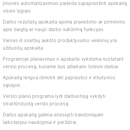
Įmonės automatizavimas padeda supaprastinti apskaitą
visais lygiais.
Darbo rezultatų apskaita apima pranešimo ar priminimo
apie baigtą ar naujo darbo sukūrimą funkcijas.
Vienas iš svarbių aukšto produktyvumo veiksnių yra
užduočių apskaita.
Programoje planavimas ir apskaita vykdoma nustatant
verslo procesą, kuriame bus atliekami tolesni darbai.
Apskaitą lengva išmokti dėl paprastos ir intuityvios
sąsajos.
Verslo plano programa lydi darbuotoją vykdyti
struktūrizuotą verslo procesą.
Darbo apskaitą galima atsisiųsti bandomajam
laikotarpiui naudojimui ir peržiūrai.