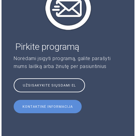
Pirkite programą
Norėdami įsigyti programą, galite parašyti
mums laišką arba žinutę per pasiuntinius
UŽSISAKYKITE SIŲSDAMI EL
KONTAKTINĖ INFORMACIJA