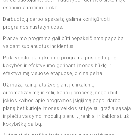
esančio analitinio bloko.
Darbuotojų darbo apskaitą galima konfigūruoti
programos nustatymuose.
Planavimo programa gali būti nepakeičiama pagalba
valdant suplanuotus incidentus.
Puiki verslo planų kūrimo programa prisideda prie
kokybės ir efektyvumo gerinant įmonės būklę ir
efektyvumą visuose etapuose, didina pelną.
Už mažą kainą, atsižvelgiant į unikalumą,
automatizavimą ir kelių kanalų procesą, negali būti
jokios kalbos apie programos įsigijimą pagal darbo
planą bet kurioje įmonės veiklos srityje su gražia sąsaja
ir plačiu valdymo modulių planu. , įrankiai ir šablonai. už
kokybišką darbą.