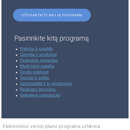
UŽSISAKYKITE NAUJĄ PROGRAMĄ
Pasirinkite kitą programą
Prekyba ir sandėlis
Gamyba ir produktai
Finansinės operacijos
Medicininė pagalba
Grožio pramonė
Sportas ir poilsis
Automobiliai ir jų pristatymas
Paslaugos žmonėms
Kiekvienai organizacijai
Elektroninio verslo plano programa užtikrina