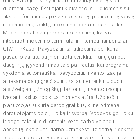
dalis. Patogu ir kokybiška būtų tvarkyti vieną klientų
duomenų bazę, fiksuojant kiekvieno iš jų duomenis su
tikslia informacija apie verslo istoriją, planuojamą veiklą
ir planuojamą veiklą, mokėjimo operacijas ir skolas.
Mokėti pagal planą programoje galima, kai yra
integruoti mokėjimo terminalai ir internetiniai portalai
QIWI ir rKaspi. Pavyzdžiui, tai atliekama bet kuria
pasaulio valiuta su įmontuotu keitikliu. Planų gali būti
daug ir jų įgyvendinimas taip pat realus, kai programa
vykdoma automatiškai, pavyzdžiui, inventorizacija
atliekama daug greičiau ir tiksliau nei rankiniu būdu,
atsižvelgiant į žmogiškąjį faktorių, į inventorizaciją
įvedant tikslius rodiklius. nomenklatūra. Užduočių
planuotojas sukuria darbo grafikus, kurie primena
darbuotojams apie jų laiką ir svarbą. Vadovas gali laiku
ir pagal faktinius duomenis vesti darbo valandų
apskaitą, skaičiuoti darbo užmokestį už darbą ir sėkmę.
Išbandyti programą savo versle ir verslo funkcionavimu.