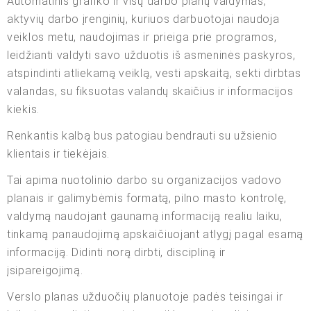
Automatinis grafiko ir visų darbo planų valdymas,
aktyvių darbo įrenginių, kuriuos darbuotojai naudoja
veiklos metu, naudojimas ir prieiga prie programos,
leidžianti valdyti savo užduotis iš asmeninės paskyros,
atspindinti atliekamą veiklą, vesti apskaitą, sekti dirbtas
valandas, su fiksuotas valandų skaičius ir informacijos
kiekis.
Renkantis kalbą bus patogiau bendrauti su užsienio
klientais ir tiekėjais.
Tai apima nuotolinio darbo su organizacijos vadovo
planais ir galimybėmis formatą, pilno masto kontrolę,
valdymą naudojant gaunamą informaciją realiu laiku,
tinkamą panaudojimą apskaičiuojant atlygį pagal esamą
informaciją. Didinti norą dirbti, discipliną ir
įsipareigojimą.
Verslo planas užduočių planuotoje padės teisingai ir