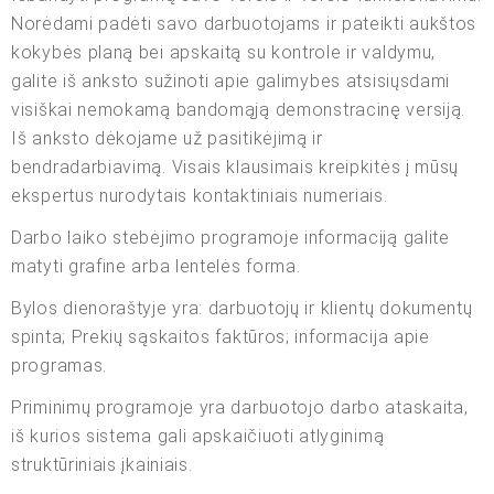
Norėdami padėti savo darbuotojams ir pateikti aukštos
kokybės planą bei apskaitą su kontrole ir valdymu,
galite iš anksto sužinoti apie galimybes atsisiųsdami
visiškai nemokamą bandomąją demonstracinę versiją.
Iš anksto dėkojame už pasitikėjimą ir
bendradarbiavimą. Visais klausimais kreipkitės į mūsų
ekspertus nurodytais kontaktiniais numeriais.
Darbo laiko stebėjimo programoje informaciją galite
matyti grafine arba lentelės forma.
Bylos dienoraštyje yra: darbuotojų ir klientų dokumentų
spinta; Prekių sąskaitos faktūros; informacija apie
programas.
Priminimų programoje yra darbuotojo darbo ataskaita,
iš kurios sistema gali apskaičiuoti atlyginimą
struktūriniais įkainiais.