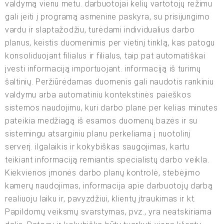
valdymą vienu metu. darbuotojai kelių vartotojų režimu
gali įeiti į programą asmenine paskyra, su prisijungimo
vardu ir slaptažodžiu, turėdami individualius darbo
planus, keistis duomenimis per vietinį tinklą, kas patogu
konsoliduojant filialus ir filialus, taip pat automatiškai
įvesti informaciją importuojant. informaciją iš turimų
šaltinių. Peržiūrėdamas duomenis gali naudotis rankiniu
valdymu arba automatiniu kontekstinės paieškos
sistemos naudojimu, kuri darbo plane per kelias minutes
pateikia medžiagą iš esamos duomenų bazės ir su
sistemingu atsarginiu planu perkeliama į nuotolinį
serverį. ilgalaikis ir kokybiškas saugojimas, kartu
teikiant informaciją remiantis specialistų darbo veikla.
Kiekvienos įmonės darbo planų kontrolė, stebėjimo
kamerų naudojimas, informacija apie darbuotojų darbą
realiuoju laiku ir, pavyzdžiui, klientų įtraukimas ir kt.
Papildomų veiksmų svarstymas, pvz., yra neatskiriama