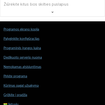
Žiūrėkite kitus šios skilties puslapius
Programos ekrano kopija
Palyginkite konfigūracijas
Programinės įrangos kaina
Dedikuoto serverio nuoma
Nemokamas atsisiuntimas
Pirkite programą
Kūrimas pagal užsakymą
Grįžkite į pradžią
lietuvių