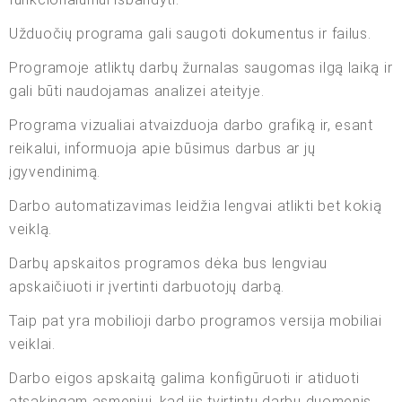
Užduočių programa gali saugoti dokumentus ir failus.
Programoje atliktų darbų žurnalas saugomas ilgą laiką ir
gali būti naudojamas analizei ateityje.
Programa vizualiai atvaizduoja darbo grafiką ir, esant
reikalui, informuoja apie būsimus darbus ar jų
įgyvendinimą.
Darbo automatizavimas leidžia lengvai atlikti bet kokią
veiklą.
Darbų apskaitos programos dėka bus lengviau
apskaičiuoti ir įvertinti darbuotojų darbą.
Taip pat yra mobilioji darbo programos versija mobiliai
veiklai.
Darbo eigos apskaitą galima konfigūruoti ir atiduoti
atsakingam asmeniui, kad jis tvirtintų darbų duomenis.