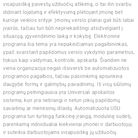
visapusišką pavestų užduočių atlikimą, o tai itin svarbu
didinant lojalumą ir efektyvumą plėtojant įmonę bet
kurioje veiklos srityje. Įmonių verslo planai gali būti labai
įvairūs, tačiau turi būti nepriekaištingi atsižvelgiant į
situaciją, įgyvendinimo laiką ir kokybę. Elektroninė
programa šia tema yra nepakeičiamas pagalbininkas,
ypač svarstant papildomus verslo vykdymo parametrus,
tokius kaip valdymas, kontrolė, apskaita. Šiandien nė
viena organizacija negali išsiversti be automatizuotos
programos pagalbos, tačiau pasirinkimą apsunkina
daugybė formų ir galimybių pavadinimų. Iš visų siūlomų
programų pelningiausia yra Universali apskaitos
sistema, kuri yra nebrangi ir neturi jokių papildomų
savaitinių ar mėnesinių išlaidų. Automatizuota USU
programa turi turtingą funkcinę įrangą, modulinę sudėtį,
parenkamą individualiai kiekvienai įmonei ir darbuotojui,
ir suteikia darbuotojams visapusišką jų užduočių