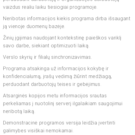
vaizdus realiu laiku tiesiogiai programoje.
Neribotas informacijos kiekis programa dirba išsaugant
ją vienoje duomenų bazėje.
Žinių įgijimas naudojant kontekstinę paieškos variklį
savo darbe, siekiant optimizuoti laiką.
Verslo skyrių ir filialų sinchronizavimas.
Programa atsakinga už informacijos kokybę ir
konfidencialumą, įrašų vedimą žiūrint medžiagą,
perduodant darbuotojų teises ir gebėjimus.
Atsarginės kopijos metu informacijos srautas
perkeliamas į nuotolinį serverį ilgalaikiam saugojimui
neribotą laiką.
Demonstracinė programos versija leidžia įvertinti
galimybes visiškai nemokamai.