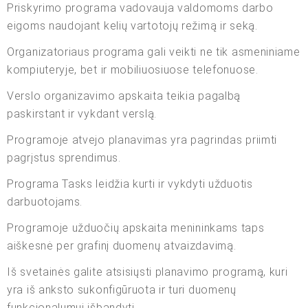
Priskyrimo programa vadovauja valdomoms darbo
eigoms naudojant kelių vartotojų režimą ir seką.
Organizatoriaus programa gali veikti ne tik asmeniniame
kompiuteryje, bet ir mobiliuosiuose telefonuose.
Verslo organizavimo apskaita teikia pagalbą
paskirstant ir vykdant verslą.
Programoje atvejo planavimas yra pagrindas priimti
pagrįstus sprendimus.
Programa Tasks leidžia kurti ir vykdyti užduotis
darbuotojams.
Programoje užduočių apskaita menininkams taps
aiškesnė per grafinį duomenų atvaizdavimą.
Iš svetainės galite atsisiųsti planavimo programą, kuri
yra iš anksto sukonfigūruota ir turi duomenų
funkcionalumui išbandyti.