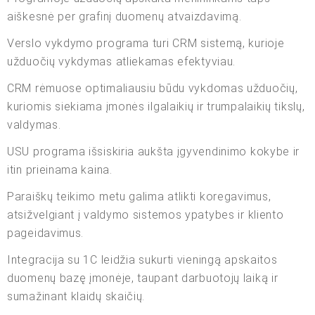
aiškesnė per grafinį duomenų atvaizdavimą.
Verslo vykdymo programa turi CRM sistemą, kurioje
užduočių vykdymas atliekamas efektyviau.
CRM rėmuose optimaliausiu būdu vykdomas užduočių,
kuriomis siekiama įmonės ilgalaikių ir trumpalaikių tikslų,
valdymas.
USU programa išsiskiria aukšta įgyvendinimo kokybe ir
itin prieinama kaina.
Paraiškų teikimo metu galima atlikti koregavimus,
atsižvelgiant į valdymo sistemos ypatybes ir kliento
pageidavimus.
Integracija su 1C leidžia sukurti vieningą apskaitos
duomenų bazę įmonėje, taupant darbuotojų laiką ir
sumažinant klaidų skaičių.