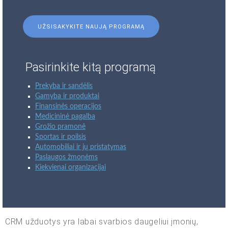
UŽSISAKYKITE NAUJĄ PROGRAMĄ
Pasirinkite kitą programą
Prekyba ir sandėlis
Gamyba ir produktai
Finansinės operacijos
Medicininė pagalba
Grožio pramonė
Sportas ir poilsis
Automobiliai ir jų pristatymas
Paslaugos žmonėms
Kiekvienai organizacijai
CRM užduotys yra labai svarbios daugeliui įmonių,