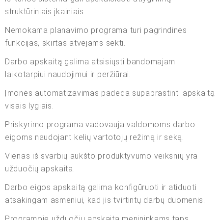
struktūriniais įkainiais.
Nemokama planavimo programa turi pagrindines
funkcijas, skirtas atvejams sekti.
Darbo apskaitą galima atsisiųsti bandomajam
laikotarpiui naudojimui ir peržiūrai.
Įmonės automatizavimas padeda supaprastinti apskaitą
visais lygiais.
Priskyrimo programa vadovauja valdomoms darbo
eigoms naudojant kelių vartotojų režimą ir seką.
Vienas iš svarbių aukšto produktyvumo veiksnių yra
užduočių apskaita.
Darbo eigos apskaitą galima konfigūruoti ir atiduoti
atsakingam asmeniui, kad jis tvirtintų darbų duomenis.
Programoje užduočių apskaita menininkams taps