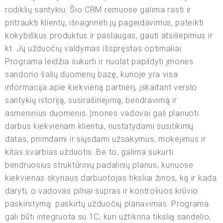
rodiklių santykiu. Šio CRM rėmuose galima rasti ir
pritraukti klientų, išnagrinėti jų pageidavimus, pateikti
kokybiškus produktus ir paslaugas, gauti atsiliepimus ir
kt. Jų užduočių valdymas išspręstas optimaliai.
Programa leidžia sukurti ir nuolat papildyti įmonės
sandorio šalių duomenų bazę, kurioje yra visa
informacija apie kiekvieną partnerį, įskaitant verslo
santykių istoriją, susirašinėjimą, bendravimą ir
asmeninius duomenis. Įmonės vadovai gali planuoti
darbus kiekvienam klientui, nustatydami susitikimų
datas, priimdami ir siųsdami užsakymus, mokėjimus ir
kitas svarbias užduotis. Be to, galima sukurti
bendruosius struktūrinių padalinių planus, kuriuose
kiekvienas skyriaus darbuotojas tiksliai žinos, ką ir kada
daryti, o vadovas pilnai supras ir kontroliuos krūvio
paskirstymą. paskirtų užduočių planavimas. Programa
gali būti integruota su 1C, kuri užtikrina tikslią sandėlio,