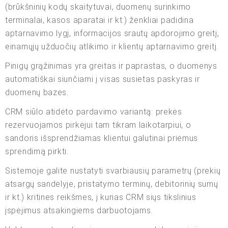
(brūkšninių kodų skaitytuvai, duomenų surinkimo
terminalai, kasos aparatai ir kt.) ženkliai padidina
aptarnavimo lygį, informacijos srautų apdorojimo greitį,
einamųjų užduočių atlikimo ir klientų aptarnavimo greitį.
Pinigų grąžinimas yra greitas ir paprastas, o duomenys
automatiškai siunčiami į visas susietas paskyras ir
duomenų bazes.
CRM siūlo atidėto pardavimo variantą: prekės
rezervuojamos pirkėjui tam tikram laikotarpiui, o
sandoris išsprendžiamas klientui galutinai priėmus
sprendimą pirkti.
Sistemoje galite nustatyti svarbiausių parametrų (prekių
atsargų sandėlyje, pristatymo terminų, debitorinių sumų
ir kt.) kritines reikšmes, į kurias CRM siųs tikslinius
įspėjimus atsakingiems darbuotojams.