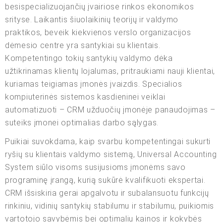
besispecializuojančių įvairiose rinkos ekonomikos
srityse. Laikantis šiuolaikinių teorijų ir valdymo
praktikos, beveik kiekvienos verslo organizacijos
dėmesio centre yra santykiai su klientais.
Kompetentingo tokių santykių valdymo dėka
užtikrinamas klientų lojalumas, pritraukiami nauji klientai,
kuriamas teigiamas įmonės įvaizdis. Specialios
kompiuterinės sistemos kasdieninei veiklai
automatizuoti – CRM užduočių įmonėje panaudojimas –
suteiks įmonei optimalias darbo sąlygas.
Puikiai suvokdama, kaip svarbu kompetentingai sukurti
ryšių su klientais valdymo sistemą, Universal Accounting
System siūlo visoms susijusioms įmonėms savo
programinę įrangą, kurią sukūrė kvalifikuoti ekspertai.
CRM išsiskiria gerai apgalvotu ir subalansuotu funkcijų
rinkiniu, vidinių santykių stabilumu ir stabilumu, puikiomis
vartotojo savybėmis bei optimaliu kainos ir kokybės