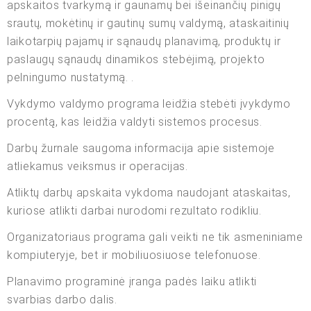
apskaitos tvarkymą ir gaunamų bei išeinančių pinigų
srautų, mokėtinų ir gautinų sumų valdymą, ataskaitinių
laikotarpių pajamų ir sąnaudų planavimą, produktų ir
paslaugų sąnaudų dinamikos stebėjimą, projekto
pelningumo nustatymą. .
Vykdymo valdymo programa leidžia stebėti įvykdymo
procentą, kas leidžia valdyti sistemos procesus.
Darbų žurnale saugoma informacija apie sistemoje
atliekamus veiksmus ir operacijas.
Atliktų darbų apskaita vykdoma naudojant ataskaitas,
kuriose atlikti darbai nurodomi rezultato rodikliu.
Organizatoriaus programa gali veikti ne tik asmeniniame
kompiuteryje, bet ir mobiliuosiuose telefonuose.
Planavimo programinė įranga padės laiku atlikti
svarbias darbo dalis.