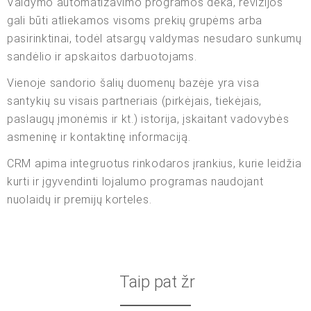
Valdymo automatizavimo programos dėka, revizijos
gali būti atliekamos visoms prekių grupėms arba
pasirinktinai, todėl atsargų valdymas nesudaro sunkumų
sandėlio ir apskaitos darbuotojams.
Vienoje sandorio šalių duomenų bazėje yra visa
santykių su visais partneriais (pirkėjais, tiekėjais,
paslaugų įmonėmis ir kt.) istorija, įskaitant vadovybės
asmeninę ir kontaktinę informaciją.
CRM apima integruotus rinkodaros įrankius, kurie leidžia
kurti ir įgyvendinti lojalumo programas naudojant
nuolaidų ir premijų korteles.
Taip pat žr