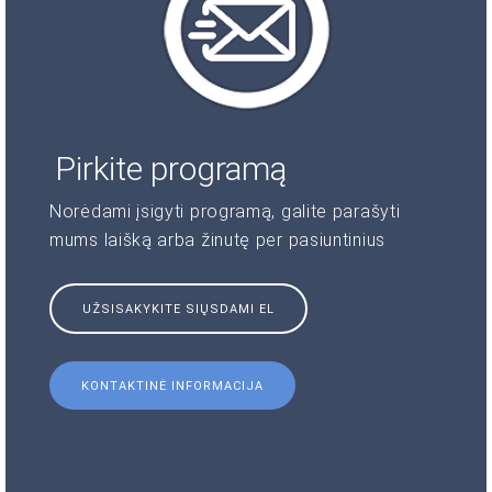
Pirkite programą
Norėdami įsigyti programą, galite parašyti
mums laišką arba žinutę per pasiuntinius
UŽSISAKYKITE SIŲSDAMI EL
KONTAKTINĖ INFORMACIJA