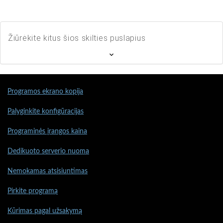
Žiūrėkite kitus šios skilties puslapius
Programos ekrano kopija
Palyginkite konfigūracijas
Programinės įrangos kaina
Dedikuoto serverio nuoma
Nemokamas atsisiuntimas
Pirkite programą
Kūrimas pagal užsakymą