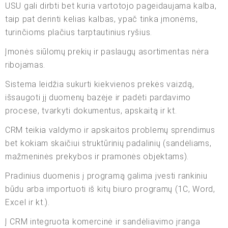
USU gali dirbti bet kuria vartotojo pageidaujama kalba,
taip pat derinti kelias kalbas, ypač tinka įmonėms,
turinčioms plačius tarptautinius ryšius.
Įmonės siūlomų prekių ir paslaugų asortimentas nėra
ribojamas.
Sistema leidžia sukurti kiekvienos prekės vaizdą,
išsaugoti jį duomenų bazėje ir padėti pardavimo
procese, tvarkyti dokumentus, apskaitą ir kt.
CRM teikia valdymo ir apskaitos problemų sprendimus
bet kokiam skaičiui struktūrinių padalinių (sandėliams,
mažmeninės prekybos ir pramonės objektams).
Pradinius duomenis į programą galima įvesti rankiniu
būdu arba importuoti iš kitų biuro programų (1C, Word,
Excel ir kt.).
Į CRM integruota komercinė ir sandėliavimo įranga