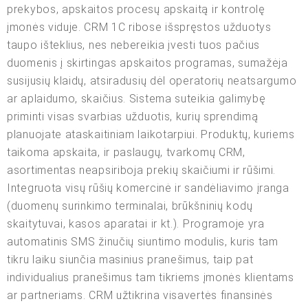
prekybos, apskaitos procesų apskaitą ir kontrolę
įmonės viduje. CRM 1C ribose išspręstos užduotys
taupo išteklius, nes nebereikia įvesti tuos pačius
duomenis į skirtingas apskaitos programas, sumažėja
susijusių klaidų, atsiradusių dėl operatorių neatsargumo
ar aplaidumo, skaičius. Sistema suteikia galimybę
priminti visas svarbias užduotis, kurių sprendimą
planuojate ataskaitiniam laikotarpiui. Produktų, kuriems
taikoma apskaita, ir paslaugų, tvarkomų CRM,
asortimentas neapsiriboja prekių skaičiumi ir rūšimi.
Integruota visų rūšių komercinė ir sandėliavimo įranga
(duomenų surinkimo terminalai, brūkšninių kodų
skaitytuvai, kasos aparatai ir kt.). Programoje yra
automatinis SMS žinučių siuntimo modulis, kuris tam
tikru laiku siunčia masinius pranešimus, taip pat
individualius pranešimus tam tikriems įmonės klientams
ar partneriams. CRM užtikrina visavertės finansinės