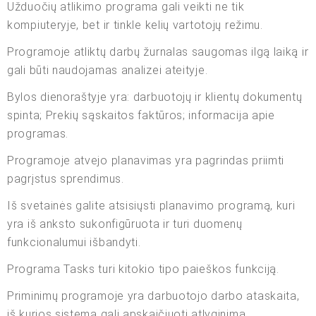
Užduočių atlikimo programa gali veikti ne tik
kompiuteryje, bet ir tinkle kelių vartotojų režimu.
Programoje atliktų darbų žurnalas saugomas ilgą laiką ir
gali būti naudojamas analizei ateityje.
Bylos dienoraštyje yra: darbuotojų ir klientų dokumentų
spinta; Prekių sąskaitos faktūros; informacija apie
programas.
Programoje atvejo planavimas yra pagrindas priimti
pagrįstus sprendimus.
Iš svetainės galite atsisiųsti planavimo programą, kuri
yra iš anksto sukonfigūruota ir turi duomenų
funkcionalumui išbandyti.
Programa Tasks turi kitokio tipo paieškos funkciją.
Priminimų programoje yra darbuotojo darbo ataskaita,
iš kurios sistema gali apskaičiuoti atlyginimą