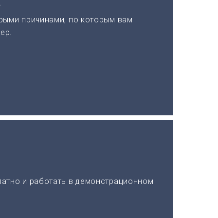
а
рыми причинами, по которым вам
ер.
латно и работать в демонстрационном