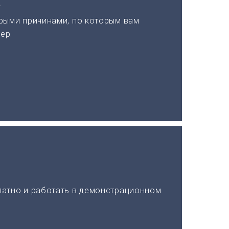
а
рыми причинами, по которым вам
ер.
латно и работать в демонстрационном