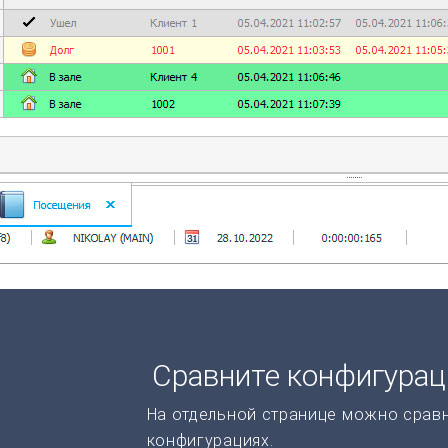
Сравните конфигура
На отдельной странице можно срав
конфигурациях.