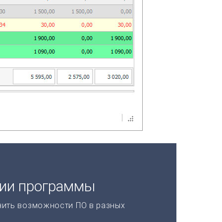
ции программы
нить возможности ПО в разных