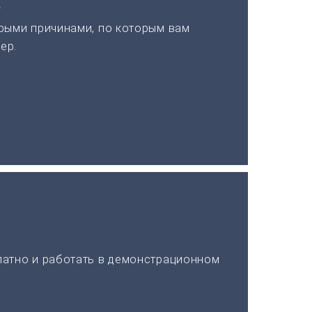
а
рыми причинами, по которым вам
ер.
латно и работать в демонстрационном