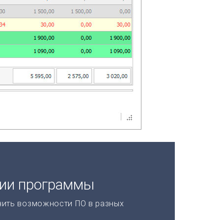
ции программы
нить возможности ПО в разных