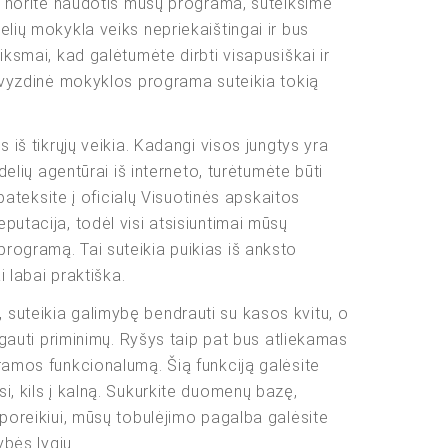
ei norite naudotis mūsų programa, suteiksime
lių mokykla veiks nepriekaištingai ir bus
iksmai, kad galėtumėte dirbti visapusiškai ir
pavyzdinė mokyklos programa suteikia tokią
 iš tikrųjų veikia. Kadangi visos jungtys yra
delių agentūrai iš interneto, turėtumėte būti
pateksite į oficialų Visuotinės apskaitos
putacija, todėl visi atsisiuntimai mūsų
rogramą. Tai suteikia puikias iš anksto
i labai praktiška.
 suteikia galimybę bendrauti su kasos kvitu, o
 gauti priminimų. Ryšys taip pat bus atliekamas
gramos funkcionalumą. Šią funkciją galėsite
i, kils į kalną. Sukurkite duomenų bazę,
 poreikiui, mūsų tobulėjimo pagalba galėsite
ybės lygiu.