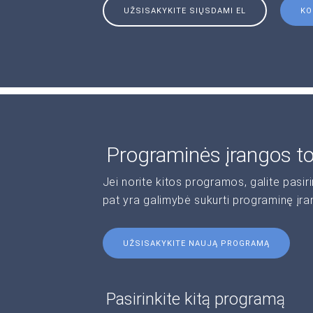
UŽSISAKYKITE SIŲSDAMI EL
KO
Programinės įrangos t
Jei norite kitos programos, galite pasir
pat yra galimybė sukurti programinę įr
UŽSISAKYKITE NAUJĄ PROGRAMĄ
Pasirinkite kitą programą