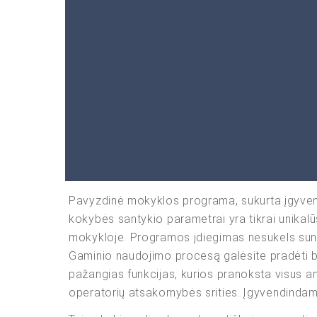
Pavyzdinė mokyklos programa, sukurta įgyvendi
kokybės santykio parametrai yra tikrai unikalūs.
mokykloje. Programos įdiegimas nesukels sun
Gaminio naudojimo procesą galėsite pradėti bev
pažangias funkcijas, kurios pranoksta visus a
operatorių atsakomybės srities. Įgyvendindami