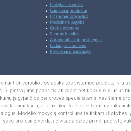
Prekyba ir sandėlis
Gamyba ir produktai
Finansinės operacijos
Medicininė pagalba
Grožio pramonė
Sportas ir poilsis
Automobiliai ir jų pristatymas
Paslaugos žmonėms
Kiekvienai organizacijai
nant Universaliosios apskaitos sistemos projektą, yra tikr
 Ši plėtra jums padės tik atliekant bet kokius susijusius biu
kumų įsigyjančios bendrovės specialistams, nes šiame pro
eik akimirksniu, o tai reiškia, kad paleidimas užtruks neil
nalogus. Modelio mokyklą kontroliuosite tinkamu kokybės ly
 savo profesinę veiklą, jie visada galės priimti pagrįstą v