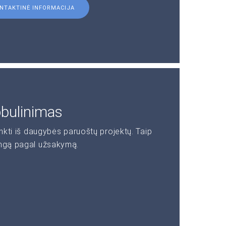
NTAKTINĖ INFORMACIJA
obulinimas
inkti iš daugybės paruoštų projektų. Taip
angą pagal užsakymą.