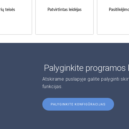
ių teisės
Patvirtintas leidėjas
Pasitikėjim
Palyginkite programos 
Atskirame puslapyje galite palyginti ski
funkcijas.
PALYGINKITE KONFIGŪRACIJAS