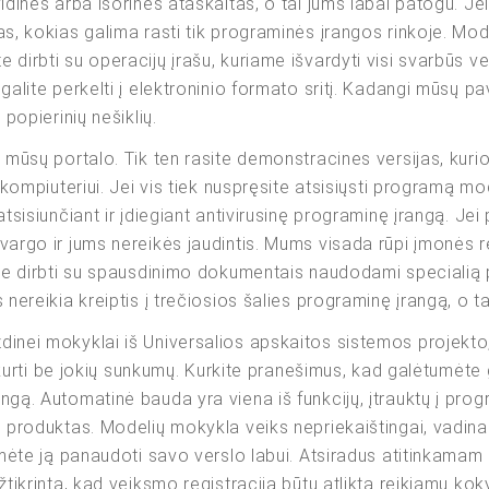
idines arba išorines ataskaitas, o tai jums labai patogu. J
s, kokias galima rasti tik programinės įrangos rinkoje. Mode
dirbti su operacijų įrašu, kuriame išvardyti visi svarbūs ve
galite perkelti į elektroninio formato sritį. Kadangi mūsų 
popierinių nešiklių.
mūsų portalo. Tik ten rasite demonstracines versijas, kurios
 kompiuteriui. Jei vis tiek nuspręsite atsisiųsti programą mo
tsisiunčiant ir įdiegiant antivirusinę programinę įrangą. Jei 
argo ir jums nereikės jaudintis. Mums visada rūpi įmonės re
ite dirbti su spausdinimo dokumentais naudodami specialią p
nereikia kreiptis į trečiosios šalies programinę įrangą, o ta
inei mokyklai iš Universalios apskaitos sistemos projekto,
sukurti be jokių sunkumų. Kurkite pranešimus, kad galėtumėte
gą. Automatinė bauda yra viena iš funkcijų, įtrauktų į pro
 produktas. Modelių mokykla veiks nepriekaištingai, vadinas
umėte ją panaudoti savo verslo labui. Atsiradus atitinkamam
tikrinta, kad veiksmo registracija būtų atlikta reikiamu kok