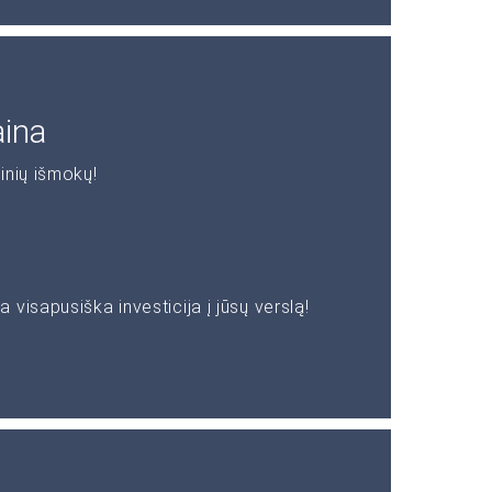
aina
inių išmokų!
visapusiška investicija į jūsų verslą!