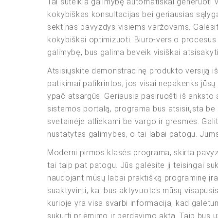
Tai suteikia galimybę automatiškai generuoti v
kokybiškas konsultacijas bei geriausias sąlyga
sektinas pavyzdys visiems varžovams. Galėsite 
kokybiškai optimizuoti. Biuro-verslo procesus 
galimybę, bus galima beveik visiškai atsisakyti 
Atsisiųskite demonstracinę produkto versiją iš 
patikimai patikrintos, jos visai nepakenks jūsų
ypač atsargūs. Geriausia pasiruošti iš anksto a
sistemos portalą, programa bus atsisiųsta be v
svetainėje atliekami be vargo ir grėsmės. Gal
nustatytas galimybes, o tai labai patogu. Jums 
Moderni pirmos klasės programa, skirta pavyzd
tai taip pat patogu. Jūs galėsite jį teisingai 
naudojant mūsų labai praktišką programinę įran
suaktyvinti, kai bus aktyvuotas mūsų visapusis
kurioje yra visa svarbi informacija, kad galėt
sukurti priėmimo ir perdavimo aktą. Taip bus už