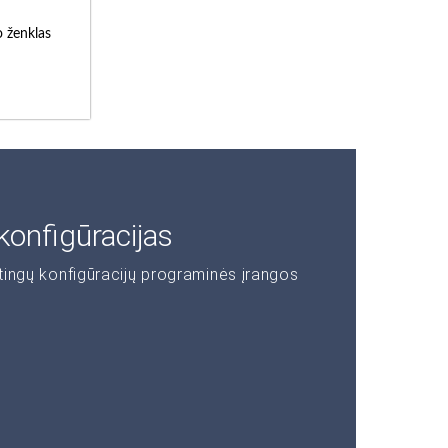
o ženklas
konfigūracijas
rtingų konfigūracijų programinės įrangos