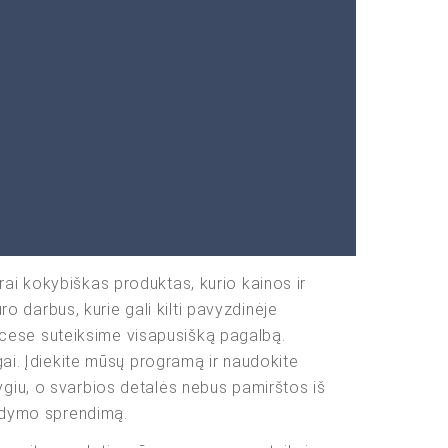
ai kokybiškas produktas, kurio kainos ir
ro darbus, kurie gali kilti pavyzdinėje
cese suteiksime visapusišką pagalbą.
gai. Įdiekite mūsų programą ir naudokite
giu, o svarbios detalės nebus pamirštos iš
aldymo sprendimą.