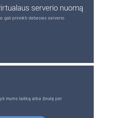
 virtualaus serverio nuomą
s gali prireikti debesies serverio.
yti mums laišką arba žinutę per