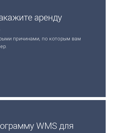
акажите аренду
а
рыми причинами, по которым вам
ер.
рограмму WMS для