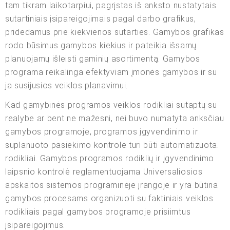
tam tikram laikotarpiui, pagrįstas iš anksto nustatytais
sutartiniais įsipareigojimais pagal darbo grafikus,
pridedamus prie kiekvienos sutarties. Gamybos grafikas
rodo būsimus gamybos kiekius ir pateikia išsamų
planuojamų išleisti gaminių asortimentą. Gamybos
programa reikalinga efektyviam įmonės gamybos ir su
ja susijusios veiklos planavimui.
Kad gamybinės programos veiklos rodikliai sutaptų su
realybe ar bent ne mažesni, nei buvo numatyta anksčiau
gamybos programoje, programos įgyvendinimo ir
suplanuoto pasiekimo kontrolė turi būti automatizuota.
rodikliai. Gamybos programos rodiklių ir įgyvendinimo
laipsnio kontrolė reglamentuojama Universaliosios
apskaitos sistemos programinėje įrangoje ir yra būtina
gamybos procesams organizuoti su faktiniais veiklos
rodikliais pagal gamybos programoje prisiimtus
įsipareigojimus.