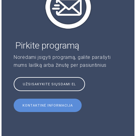
Pirkite programą
Norėdami įsigyti programą, galite parašyti
mums laišką arba žinutę per pasiuntinius
UŽSISAKYKITE SIŲSDAMI EL
KONTAKTINĖ INFORMACIJA