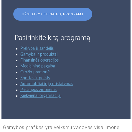
UŽSISAKYKITE NAUJĄ PROGRAMĄ
Pasirinkite kitą programą
Prekyba ir sandėlis
Gamyba ir produktai
Finansinės operacijos
Medicininė pagalba
Grožio pramonė
Sportas ir poilsis
Automobiliai ir jų pristatymas
Paslaugos žmonėms
Kiekvienai organizacijai
Gamybos grafikas yra veiksmų vadovas visai įmonei