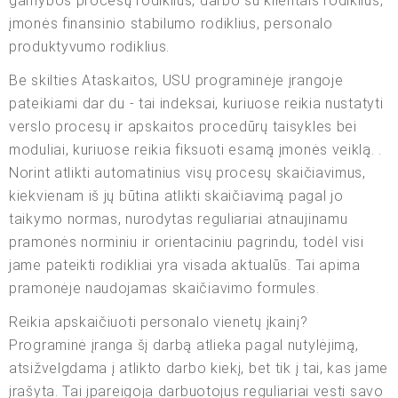
gamybos procesų rodiklius, darbo su klientais rodiklius,
įmonės finansinio stabilumo rodiklius, personalo
produktyvumo rodiklius.
Be skilties Ataskaitos, USU programinėje įrangoje
pateikiami dar du - tai indeksai, kuriuose reikia nustatyti
verslo procesų ir apskaitos procedūrų taisykles bei
moduliai, kuriuose reikia fiksuoti esamą įmonės veiklą. .
Norint atlikti automatinius visų procesų skaičiavimus,
kiekvienam iš jų būtina atlikti skaičiavimą pagal jo
taikymo normas, nurodytas reguliariai atnaujinamu
pramonės norminiu ir orientaciniu pagrindu, todėl visi
jame pateikti rodikliai yra visada aktualūs. Tai apima
pramonėje naudojamas skaičiavimo formules.
Reikia apskaičiuoti personalo vienetų įkainį?
Programinė įranga šį darbą atlieka pagal nutylėjimą,
atsižvelgdama į atlikto darbo kiekį, bet tik į tai, kas jame
įrašyta. Tai įpareigoja darbuotojus reguliariai vesti savo