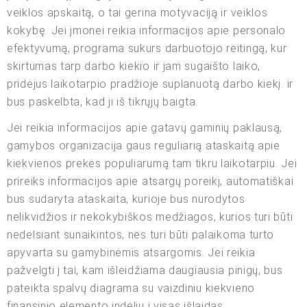
veiklos apskaitą, o tai gerina motyvaciją ir veiklos
kokybę. Jei įmonei reikia informacijos apie personalo
efektyvumą, programa sukurs darbuotojo reitingą, kur
skirtumas tarp darbo kiekio ir jam sugaišto laiko,
pridėjus laikotarpio pradžioje suplanuotą darbo kiekį. ir
bus paskelbta, kad ji iš tikrųjų baigta.
Jei reikia informacijos apie gatavų gaminių paklausą,
gamybos organizacija gaus reguliarią ataskaitą apie
kiekvienos prekės populiarumą tam tikru laikotarpiu. Jei
prireiks informacijos apie atsargų poreikį, automatiškai
bus sudaryta ataskaita, kurioje bus nurodytos
nelikvidžios ir nekokybiškos medžiagos, kurios turi būti
nedelsiant sunaikintos, nes turi būti palaikoma turto
apyvarta su gamybinėmis atsargomis. Jei reikia
pažvelgti į tai, kam išleidžiama daugiausia pinigų, bus
pateikta spalvų diagrama su vaizdiniu kiekvieno
finansinio elemento indėliu į visas išlaidas.