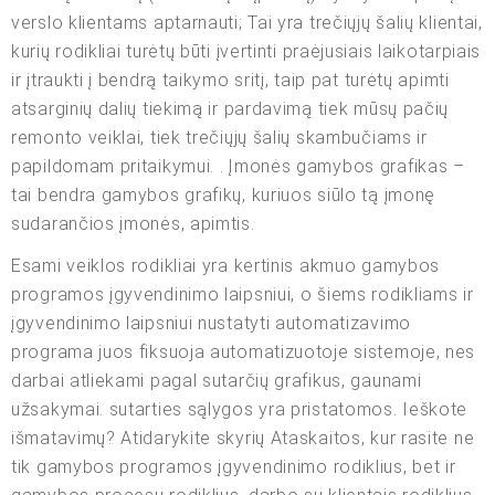
verslo klientams aptarnauti; Tai yra trečiųjų šalių klientai,
kurių rodikliai turėtų būti įvertinti praėjusiais laikotarpiais
ir įtraukti į bendrą taikymo sritį, taip pat turėtų apimti
atsarginių dalių tiekimą ir pardavimą tiek mūsų pačių
remonto veiklai, tiek trečiųjų šalių skambučiams ir
papildomam pritaikymui. . Įmonės gamybos grafikas –
tai bendra gamybos grafikų, kuriuos siūlo tą įmonę
sudarančios įmonės, apimtis.
Esami veiklos rodikliai yra kertinis akmuo gamybos
programos įgyvendinimo laipsniui, o šiems rodikliams ir
įgyvendinimo laipsniui nustatyti automatizavimo
programa juos fiksuoja automatizuotoje sistemoje, nes
darbai atliekami pagal sutarčių grafikus, gaunami
užsakymai. sutarties sąlygos yra pristatomos. Ieškote
išmatavimų? Atidarykite skyrių Ataskaitos, kur rasite ne
tik gamybos programos įgyvendinimo rodiklius, bet ir