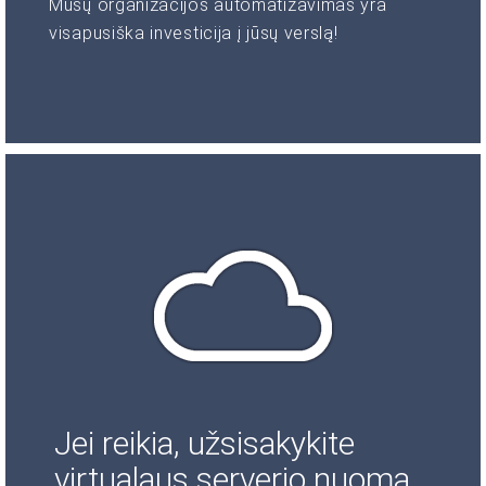
Mūsų organizacijos automatizavimas yra
visapusiška investicija į jūsų verslą!
Jei reikia, užsisakykite
virtualaus serverio nuomą