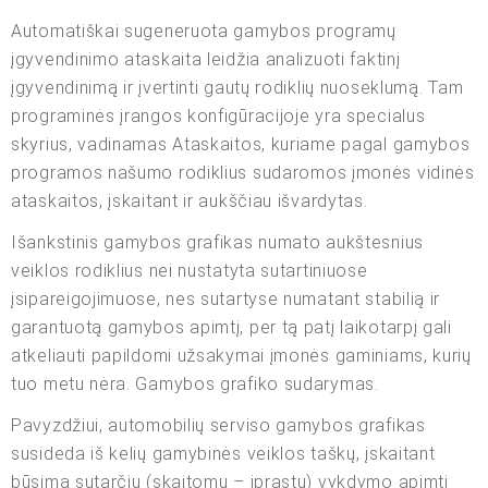
Automatiškai sugeneruota gamybos programų
įgyvendinimo ataskaita leidžia analizuoti faktinį
įgyvendinimą ir įvertinti gautų rodiklių nuoseklumą. Tam
programinės įrangos konfigūracijoje yra specialus
skyrius, vadinamas Ataskaitos, kuriame pagal gamybos
programos našumo rodiklius sudaromos įmonės vidinės
ataskaitos, įskaitant ir aukščiau išvardytas.
Išankstinis gamybos grafikas numato aukštesnius
veiklos rodiklius nei nustatyta sutartiniuose
įsipareigojimuose, nes sutartyse numatant stabilią ir
garantuotą gamybos apimtį, per tą patį laikotarpį gali
atkeliauti papildomi užsakymai įmonės gaminiams, kurių
tuo metu nėra. Gamybos grafiko sudarymas.
Pavyzdžiui, automobilių serviso gamybos grafikas
susideda iš kelių gamybinės veiklos taškų, įskaitant
būsimą sutarčių (skaitomų – įprastų) vykdymo apimtį