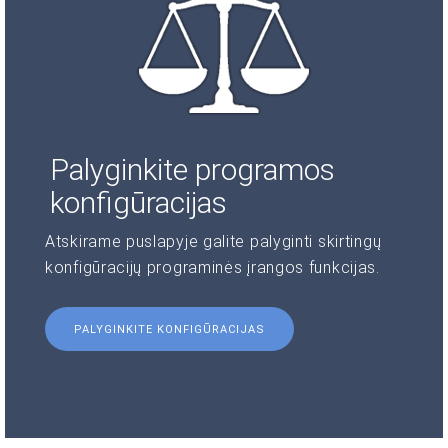
Palyginkite programos
konfigūracijas
Atskirame puslapyje galite palyginti skirtingų
konfigūracijų programinės įrangos funkcijas.
PALYGINKITE KONFIGŪRACIJAS