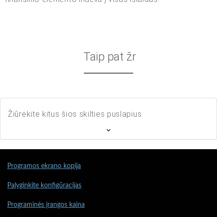
Taip pat žr
Žiūrėkite kitus šios skilties puslapius
Programos ekrano kopija
Palyginkite konfigūracijas
Programinės įrangos kaina